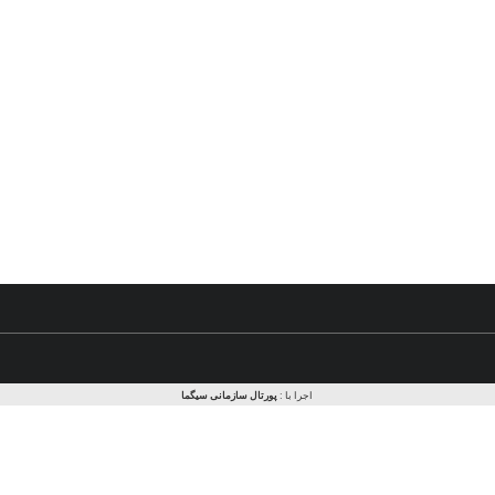
اجرا با :
پورتال سازمانی
سیگما