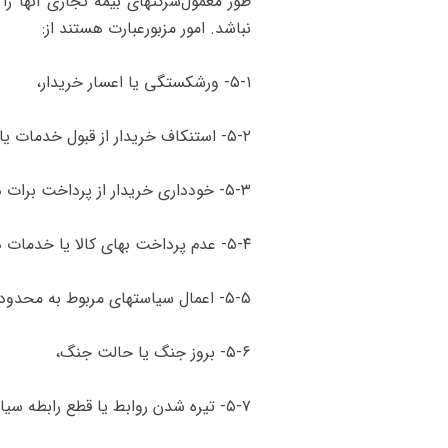
طور معمول‌شرکتهای بیمه تجاری آنها را 
نباشد. امور مزبور‌عبارت هستند از:
۵-۱- ورشکستگی یا اعسار خریدار،
۵-۲- استنکاف خریدار از قبول خدمات یا کالاهای صادرشده،
۵-۳- خودداری خریدار از پرداخت برات در سررسید،
۵-۴- عدم پرداخت بهای کالا یا خدمات در سررسید مربوط،
۵-۵- اعمال سیاستهای مربوط به محدودیتهای وارداتی و ارزی در کشور خریدار،
۵-۶- بروز جنگ یا حالت جنگ،
۵-۷- تیره شدن روابط یا قطع رابطه سیاسی با کشور خریدار به نحوی که در نتیجه آن، صادرکننده موفق به دریافت مطالبات خود در سررسید آنها نشود،