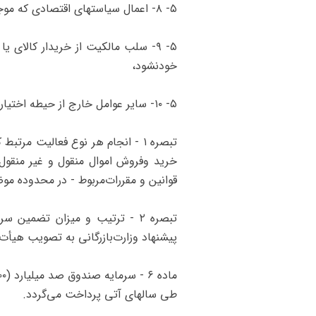
۵- ۸- اعمال سیاستهای اقتصادی که موجب مسدود شدن مطالبات صادرکنندگان شود،
۵- ۹- سلب مالکیت از خریدار کالای
خود‌نشود،
۵- ۱۰- سایر عوامل خارج از حیطه اختیار صادرکننده و خریدار که به تشخیص هیأت مدیره صندوق موجب عدم وصول مطالبات صادرکننده شود.
‌تبصره ۱ - انجام هر نوع فعالیت
خرید و‌فروش اموال منقول و غیر منقو
قوانین و مقررات‌مربوط - در محدوده مو
‌تبصره ۲ - ترتیب و میزان تضم
پیشنهاد وزارت‌بازرگانی به تصویب هیأت
طی سالهای آتی پرداخت می‌گردد.