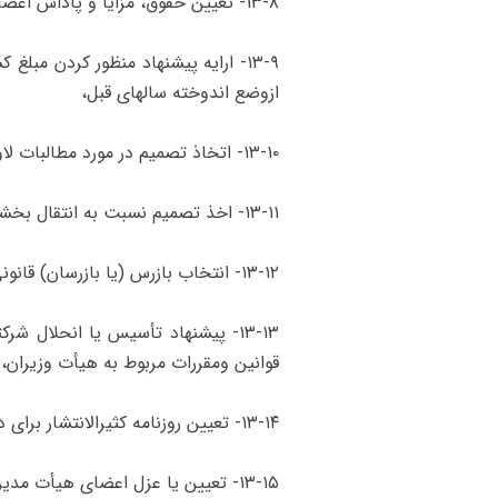
۱۳-۸- تعیین حقوق، مزایا و پاداش اعضای موظف هیأت مدیره و مدیر عامل با رعایت قوانین و مقررات مربوط،
۱۳-۹- ارایه پیشنهاد منظور کردن م
از‌وضع اندوخته سالهای قبل،
۱۳-۱۰- اتخاذ تصمیم در مورد مطالبات لاوصول صندوق،
۱۳-۱۱- اخذ تصمیم نسبت به انتقال بخشی از اندوخته احتیاطی به حساب سرمایه،
۱۳-۱۲- انتخاب بازرس (‌یا بازرسان) قانونی و تعیین حق‌الزحمه وی،
۱۳-۱۳- پیشنهاد تأسیس یا انحلال 
قوانین و‌مقررات مربوط به هیأت وزیران،
۱۳-۱۴- تعیین روزنامه کثیرالانتشار برای درج کلیه آگهی‌های صندوق،
۱۳-۱۵- تعیین یا عزل اعضای هیأت مدیره به پیشنهاد رییس مجمع عمومی،