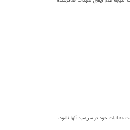
 که نتیجه عدم ایفای تعهدات صادرکننده