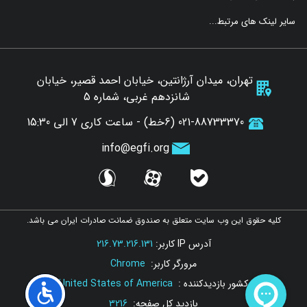
سایر لینک های مرتبط...
تهران، میدان آرژانتین، خیابان احمد قصیر، خیابان
شانزدهم غربی، شماره 5
021-88733370 (6خط) - ساعت کاری 7 الی 15:30
info@egfi.org
sorosh
aparat
bale
کلیه حقوق این وب سایت متعلق به صندوق ضمانت صادرات ایران می باشد.
آدرس IP کاربر:
216.73.216.131
مرورگر کاربر:
Chrome
کشور بازدیدکننده :
United States of America
بازدید کل صفحه:
3216