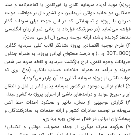
پروژه) موید آورده سرمایه نقدی یا غیرنقدی یا تفاهم‌نامه و سند
همکاری دو جانبه دولتی فی‌مابین دو کشور دال بر موافقت دولت
میزبان با پروژه و تسهیلاتی که در این جهت برای سرمایه ‌گذار
فراهم می‌نماید (در صورتیکه قرارداد به زبانی غیر از زبان انگلیسی
منعقد گردیده باشد، ارائه ترجمه رسمی آن الزامی است)،
۴) طرح توجیه اقتصادی پروژه نشانگر قالب کلی سرمایه‌ گذاری
(BOT، BOO و...) و درصد محتوای ایرانی پروژه، به همراه جداول
جریانات وجوه نقدی، نرخ بازگشت سرمایه و نقطه سر‌به‌ سر شدن
هزینه و درآمد به همراه اطلاعات حساب بانکی، (نوع ارزی که
عواید ناشی از پروژه سرمایه‌ گذاری به آن واریز می‌گردد)،
۵) اعلام قوانین موجود در کشور سرمایه ‌پذیر ناظر بر نقل و انتقال
ارز و خروج عواید و درآمدهای ناشی از اجرای پروژه به کشور مبدا،
۶) گزارش توجیهی از نقش، تاثیر و عملکرد احداث خط آهن
مربوطه در توسعه صادرات کشور و ارائه خدمات به صادرکنندگان و
پیمانکاران ایرانی در خلال سالهای بهره ‌برداری،
۷) هرگونه مدرک دیگری از جمله مصوبات دولتی و تکلیفی/
توصیه‌ نامه ‌های سفارت ج.ا.ایران/ستاد توسعه همکاری‌های