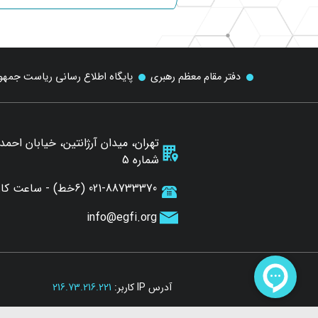
دفتر مقام معظم رهبری
پایگاه اطلاع رسانی ریاست جمه
تهران، میدان آرژانتین، خیابان احم
شماره 5
021-88733370 (6خط) - ساعت کاری 7 الی 15:30
info@egfi.org
آدرس IP کاربر:
216.73.216.221