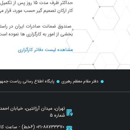
حداکثر ظرف مدت ۱۵ ر
کار ارکان تصمیم گیر حسب مورد، قرار می
صندوق ضمانت صادرات ایران در راستای
بخشی از امور به کارگزاری ها نموده است
مشاهده لیست دفاتر کارگزاری
دفتر مقام معظم رهبری
پایگاه اطلاع رسانی ریاست جمه
تهران، میدان آرژانتین، خیابان احم
شماره 5
021-88733370 (6خط) - ساعت کاری 7 الی 15:30