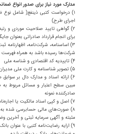
مدارک مورد نیاز برای صدور انواع ضمانت‌
۱) درخواست کتبی ذینفع( شامل نوع ضم
اجرای طرح)
۲) گواهی تایید صلاحیت موردی و رتبه
برای انجام قرارداد صادراتی بعنوان جایگ
۳) اساسنامه، شرکت‌نامه، اظهارنامه 
شرکت‌ها رسیده باشد به همراه فهرست 
۴) تاییدیه کد اقتصادی و شناسه ملی
۵) تصویر شناسنامه و کارت ملی مدیران و اعضای هیأت مدیره شرکت، مدارک تحصیلی و علمی مدیران
مبین سطح اعتبار و مسائل مربوط به ص
صادرکننده نمونه
۷) اصل و کپی اسناد مالکیت یا اجاره‌نامه رسمی معتبر محل کار(کارخانه و دفتر)
۸) صورت‌های مالی حسابرسی شده به ه
مثبته و آگهی سرمایه ثبتی و آخرین و
۹) ارایه رضایت‌نامه کتبی با عنوان ب
و ضمانت‌های بانکی دریافت شده