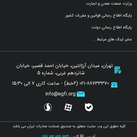
وزارت صنعت معدن و تجارت
پایگاه اطلاع رسانی قوانین و مقررات کشور
پایگاه اطلاع رسانی دولت
سایر لینک های مرتبط...
تهران، میدان آرژانتین، خیابان احمد قصیر، خیابان
شانزدهم غربی، شماره 5
021-88733370 (6خط) - ساعت کاری 7 الی 15:30
info@egfi.org
sorosh
aparat
bale
کلیه حقوق این وب سایت متعلق به صندوق ضمانت صادرات ایران می باشد.
آدرس IP کاربر:
216.73.216.239